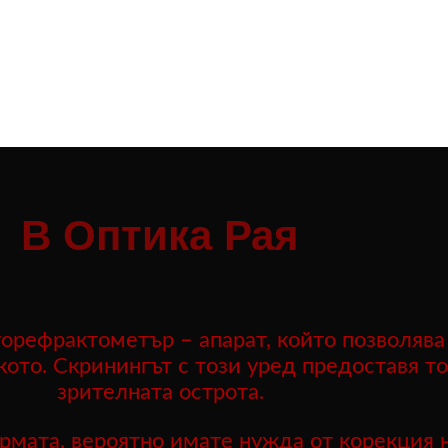
В Оптика Рая
орефрактометър – апарат, който позволява
кото. Скринингът с този уред предоставя т
зрителната острота.
рмата, вероятно имате нужда от корекция н