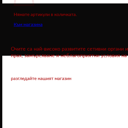
Нямате артикули в количката.
Към магазина
Очите са най-високо развитите сетивни органи 
прах, замърсяване и неблагоприятни условия на
разгледайте нашият магазин