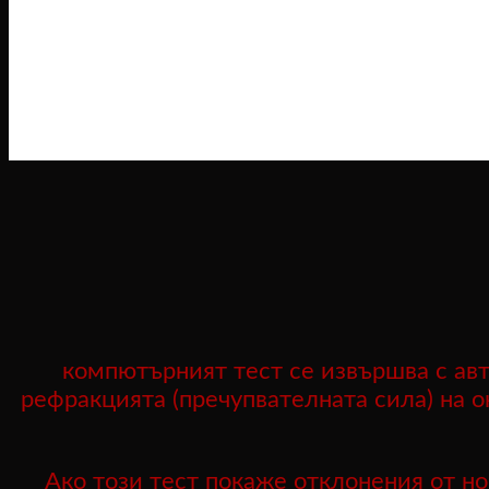
компютърният тест се извършва с авт
рефракцията (пречупвателната сила) на о
Ако този тест покаже отклонения от но