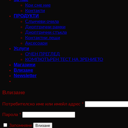
Кои сме ние
Контакти
ПРОДУКТИ
Слънчеви очила
Диоптрични рамки
Диоптрични стъкла
Контактни лещи
Аксесоари
Услуги
ОЧЕН ПРЕГЛЕД
КОМПЮТЪРЕН ТЕСТ НА ЗРЕНИЕТО
Магазини
Влизане
Newsletter
Влизане
Потребителско име или имейл адрес
*
Парола
*
Запомняне
Влизане