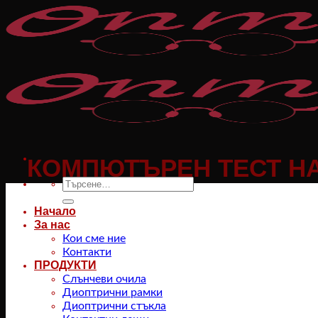
Към
съдържанието
КОМПЮТЪРЕН ТЕСТ Н
Търсене
за:
Начало
За нас
Кои сме ние
Контакти
ПРОДУКТИ
Слънчеви очила
Диоптрични рамки
Диоптрични стъкла