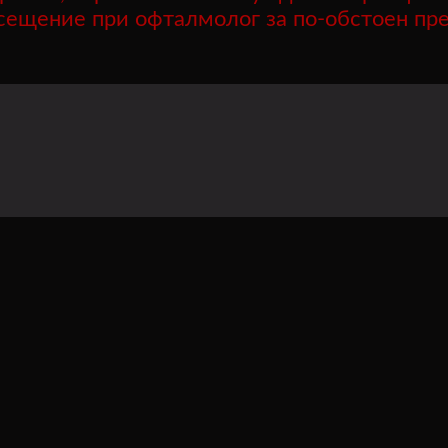
сещение при офталмолог за по-обстоен пре