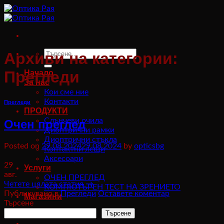
Към
съдържанието
Търсене
Архиви на категории:
за:
Прегледи
Начало
За нас
Кои сме ние
Контакти
Прегледи
ПРОДУКТИ
Слънчеви очила
Очен преглед
Диоптрични рамки
Диоптрични стъкла
Posted on
29.08.2024
29.08.2024
by
opticsbg
Контактни лещи
Аксесоари
29
Услуги
авг.
ОЧЕН ПРЕГЛЕД
Четете цялата статия
→
КОМПЮТЪРЕН ТЕСТ НА ЗРЕНИЕТО
Публикувано в
Прегледи
Оставете коментар
Магазини
Търсене
Влизане
Търсене