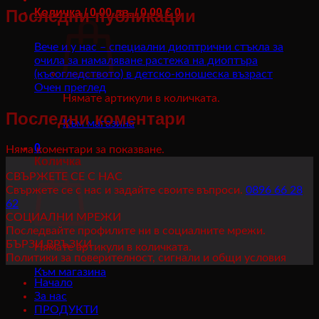
Количка /
0,00
лв.
/ 0.00 €
0
Последни публикации
Вече и у нас – специални диоптрични стъкла за
очила за намаляване растежа на диоптъра
(късогледството) в детско-юношеска възраст
Очен преглед
Нямате артикули в количката.
Последни коментари
Към магазина
0
Няма коментари за показване.
Количка
СВЪРЖЕТЕ СЕ С НАС
Свържете се с нас и задайте своите въпроси.
0896 66 28
62
СОЦИАЛНИ МРЕЖИ
Последвайте профилите ни в социалните мрежи.
БЪРЗИ ВРЪЗКИ
Нямате артикули в количката.
Политики за поверителност, сигнали и общи условия
Към магазина
Начало
За нас
ПРОДУКТИ