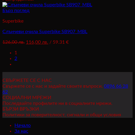
was:
е:
126,00 лв..
116,00 лв..
Бърз поглед
Superbike
Слънчеви очила Superbike SB907_MBL
Original
Текущата
126,00
лв.
116,00
лв.
/ 59.31 €
price
цена
1
was:
е:
2
126,00 лв..
116,00 лв..
СВЪРЖЕТЕ СЕ С НАС
Свържете се с нас и задайте своите въпроси.
0896 66 28
62
СОЦИАЛНИ МРЕЖИ
Последвайте профилите ни в социалните мрежи.
БЪРЗИ ВРЪЗКИ
Политики за поверителност, сигнали и общи условия
Начало
За нас