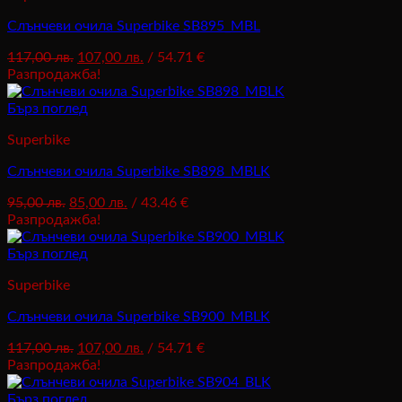
Слънчеви очила Superbike SB895_MBL
Original
Текущата
117,00
лв.
107,00
лв.
/ 54.71 €
price
цена
Разпродажба!
was:
е:
117,00 лв..
107,00 лв..
Бърз поглед
Superbike
Слънчеви очила Superbike SB898_MBLK
Original
Текущата
95,00
лв.
85,00
лв.
/ 43.46 €
price
цена
Разпродажба!
was:
е:
95,00 лв..
85,00 лв..
Бърз поглед
Superbike
Слънчеви очила Superbike SB900_MBLK
Original
Текущата
117,00
лв.
107,00
лв.
/ 54.71 €
price
цена
Разпродажба!
was:
е:
117,00 лв..
107,00 лв..
Бърз поглед