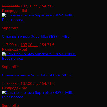
Original
Текущата
117,00
лв.
107,00
лв.
/ 54.71 €
price
цена
Разпродажба!
was:
е:
117,00 лв..
107,00 лв..
Бърз поглед
Superbike
Слънчеви очила Superbike SB894_MBL
Original
Текущата
117,00
лв.
107,00
лв.
/ 54.71 €
price
цена
Разпродажба!
was:
е:
117,00 лв..
107,00 лв..
Бърз поглед
Superbike
Слънчеви очила Superbike SB894_MBLK
Original
Текущата
117,00
лв.
107,00
лв.
/ 54.71 €
price
цена
Разпродажба!
was:
е:
117,00 лв..
107,00 лв..
Бърз поглед
Superbike