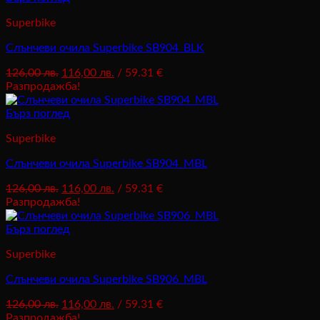
Superbike
Слънчеви очила Superbike SB904_BLK
Original
Текущата
126,00
лв.
116,00
лв.
/ 59.31 €
price
цена
Разпродажба!
was:
е:
126,00 лв..
116,00 лв..
Бърз поглед
Superbike
Слънчеви очила Superbike SB904_MBL
Original
Текущата
126,00
лв.
116,00
лв.
/ 59.31 €
price
цена
Разпродажба!
was:
е:
126,00 лв..
116,00 лв..
Бърз поглед
Superbike
Слънчеви очила Superbike SB906_MBL
Original
Текущата
126,00
лв.
116,00
лв.
/ 59.31 €
price
цена
Разпродажба!