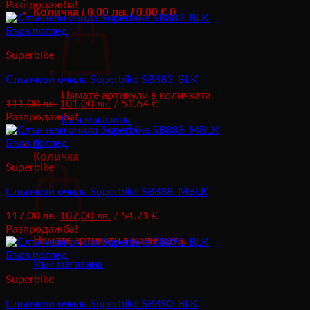
Разпродажба!
Количка /
0,00
лв.
/ 0.00 €
0
Бърз поглед
Superbike
Слънчеви очила Superbike SB883_BLK
Нямате артикули в количката.
Original
Текущата
111,00
лв.
101,00
лв.
/ 51.64 €
price
цена
Разпродажба!
Към магазина
was:
е:
111,00 лв..
101,00 лв..
Бърз поглед
0
Количка
Superbike
Слънчеви очила Superbike SB888_MBLK
Original
Текущата
117,00
лв.
107,00
лв.
/ 54.71 €
price
цена
Разпродажба!
Нямате артикули в количката.
was:
е:
117,00 лв..
107,00 лв..
Бърз поглед
Към магазина
Superbike
Слънчеви очила Superbike SB890_BLK