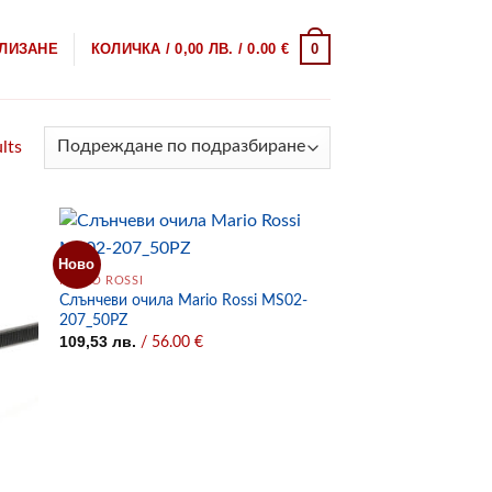
0
ЛИЗАНЕ
КОЛИЧКА /
0,00
ЛВ.
/ 0.00 €
lts
Ново
MARIO ROSSI
Слънчеви очила Mario Rossi MS02-
207_50PZ
109,53
лв.
/ 56.00 €