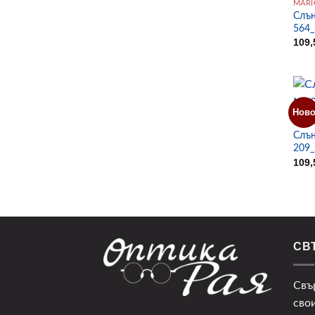
MARI
Слън
564_
109
Нов
MARI
Слън
209_
109
СВ
Свъ
сво