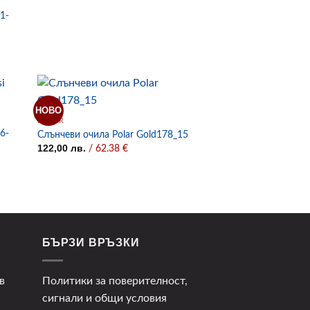
1-
НОВО
POLAR
6-
Слънчеви очила Polar Gold178_15
122,00
лв.
/ 62.38 €
БЪРЗИ ВРЪЗКИ
в
Политики за поверителност,
сигнали и общи условия