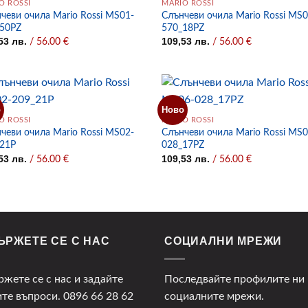
O ROSSI
MARIO ROSSI
чеви очила Mario Rossi MS01-
Слънчеви очила Mario Rossi MS0
50PZ
570_18PZ
,53
лв.
109,53
лв.
/ 56.00 €
/ 56.00 €
о
Ново
O ROSSI
MARIO ROSSI
чеви очила Mario Rossi MS02-
Слънчеви очила Mario Rossi MS0
21P
028_17PZ
,53
лв.
109,53
лв.
/ 56.00 €
/ 56.00 €
ЪРЖЕТЕ СЕ С НАС
СОЦИАЛНИ МРЕЖИ
ржете се с нас и задайте
Последвайте профилите ни 
ите въпроси.
0896 66 28 62
социалните мрежи.