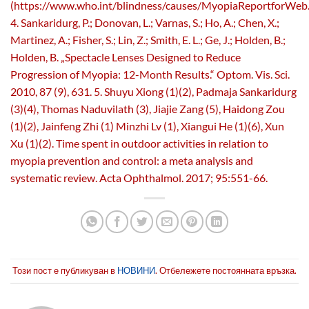
(https://www.who.int/blindness/causes/MyopiaReportforWeb.
4. Sankaridurg, P.; Donovan, L.; Varnas, S.; Ho, A.; Chen, X.;
Martinez, A.; Fisher, S.; Lin, Z.; Smith, E. L.; Ge, J.; Holden, B.;
Holden, B. „Spectacle Lenses Designed to Reduce
Progression of Myopia: 12-Month Results.“ Optom. Vis. Sci.
2010, 87 (9), 631. 5. Shuyu Xiong (1)(2), Padmaja Sankaridurg
(3)(4), Thomas Naduvilath (3), Jiajie Zang (5), Haidong Zou
(1)(2), Jainfeng Zhi (1) Minzhi Lv (1), Xiangui He (1)(6), Xun
Xu (1)(2). Time spent in outdoor activities in relation to
myopia prevention and control: a meta analysis and
systematic review. Acta Ophthalmol. 2017; 95:551-66.
Този пост е публикуван в
НОВИНИ
. Отбележете постоянната връзка.