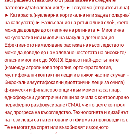
патологии/заболявания(3): ► Глаукома (откритоъгълна)
► Катаракта (нуклеарна, кортикална или задна поларна/
на капсулата) ► Разкъсвания на ретиналния слой, което
може да доведе до отлепяне на ретината ► Миопична
макулопатия или миопична макулна дегенерация
Ефективното намаляване растежа на късогледството
може да доведе до намаляване честотата на високите/
опасни миопии с до 90%(3). Една от най-достъпните
(измежду атропинова терапия, ортокератология,
мултифокални контактни лещи и в някои частни случаи –
бифокални/мултифокални диоптрични лещи за очила)
физически и финансово опции към момента са т.нар.
еднофокусни диоптрични лещи за очила с контролирано
периферно разфокусиране (CMA), чиято цел е контрол
над прогреса на късогледство. Технологията и дизайнът
на тези лещи са патентовани от фирмата производител.
Те не могат да спрат или възобновят изходното