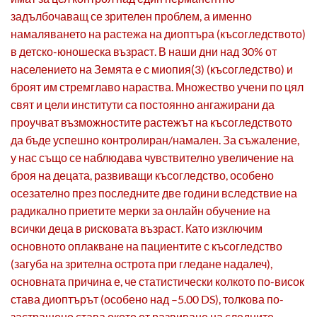
задълбочаващ се зрителен проблем, а именно
намаляването на растежа на диоптъра (късогледството)
в детско-юношеска възраст. В наши дни над 30% от
населението на Земята е с миопия(3) (късогледство) и
броят им стремглаво нараства. Множество учени по цял
свят и цели институти са постоянно ангажирани да
проучват възможностите растежът на късогледството
да бъде успешно контролиран/намален. За съжаление,
у нас също се наблюдава чувствително увеличение на
броя на децата, развиващи късогледство, особено
осезателно през последните две години вследствие на
радикално приетите мерки за онлайн обучение на
всички деца в рисковата възраст. Като изключим
основното оплакване на пациентите с късогледство
(загуба на зрителна острота при гледане надалеч),
основната причина е, че статистически колкото по-висок
става диоптърът (особено над –5.00 DS), толкова по-
застрашено става окото от развиване на следните