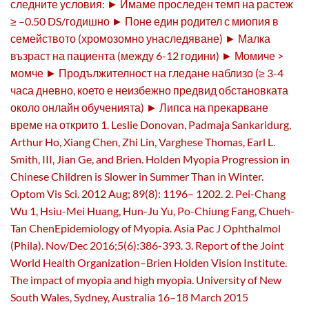
следните условия: ► Имаме проследен темп на растеж
≥ –0.50 DS/годишно ► Поне един родител с миопия в
семейството (хромозомно унаследяване) ► Малка
възраст на пациента (между 6-12 години) ► Момиче >
момче ► Продължителност на гледане наблизо (≥ 3-4
часа дневно, което е неизбежно предвид обстановката
около онлайн обученията) ► Липса на прекарване
време на открито 1. Leslie Donovan, Padmaja Sankaridurg,
Arthur Ho, Xiang Chen, Zhi Lin, Varghese Thomas, Earl L.
Smith, III, Jian Ge, and Brien. Holden Myopia Progression in
Chinese Children is Slower in Summer Than in Winter.
Optom Vis Sci. 2012 Aug; 89(8): 1196– 1202. 2. Pei-Chang
Wu 1, Hsiu-Mei Huang, Hun-Ju Yu, Po-Chiung Fang, Chueh-
Tan ChenEpidemiology of Myopia. Asia Pac J Ophthalmol
(Phila). Nov/Dec 2016;5(6):386-393. 3. Report of the Joint
World Health Organization–Brien Holden Vision Institute.
The impact of myopia and high myopia. University of New
South Wales, Sydney, Australia 16–18 March 2015