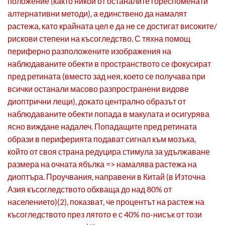
положение (както никой от останалите гореспоменати
алтернативни методи), а единствено да намалят
растежа, като крайната цел е да не се достигат високите/
рискови степени на късогледство. С тяхна помощ
периферно разположените изображения на
наблюдаваните обекти в пространството се фокусират
пред ретината (вместо зад нея, което се получава при
всички останали масово разпространени видове
диоптрични лещи), докато централно образът от
наблюдаваните обекти попада в макулата и осигурява
ясно виждане надалеч. Попадащите пред ретината
образи в периферията подават сигнал към мозъка,
който от своя страна редуцира стимула за удължаване
размера на очната ябълка => намалява растежа на
диоптъра. Проучвания, направени в Китай (в Източна
Азия късогледството обхваща до над 80% от
населението)(2), показват, че процентът на растеж на
късогледството през лятото е с 40% по-нисък от този