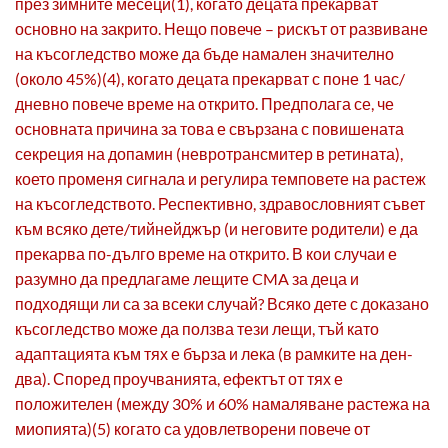
през зимните месеци(1), когато децата прекарват
основно на закрито. Нещо повече – рискът от развиване
на късогледство може да бъде намален значително
(около 45%)(4), когато децата прекарват с поне 1 час/
дневно повече време на открито. Предполага се, че
основната причина за това е свързана с повишената
секреция на допамин (невротрансмитер в ретината),
което променя сигнала и регулира темповете на растеж
на късогледството. Респективно, здравословният съвет
към всяко дете/тийнейджър (и неговите родители) е да
прекарва по-дълго време на открито. В кои случаи е
разумно да предлагаме лещите CMA за деца и
подходящи ли са за всеки случай? Всяко дете с доказано
късогледство може да ползва тези лещи, тъй като
адаптацията към тях е бърза и лека (в рамките на ден-
два). Според проучванията, ефектът от тях е
положителен (между 30% и 60% намаляване растежа на
миопията)(5) когато са удовлетворени повече от