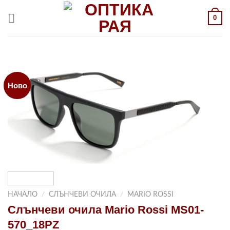
Към
0
съдържанието
Ново
НАЧАЛО
/
СЛЪНЧЕВИ ОЧИЛА
/
MARIO ROSSI
Слънчеви очила Mario Rossi MS01-
570_18PZ