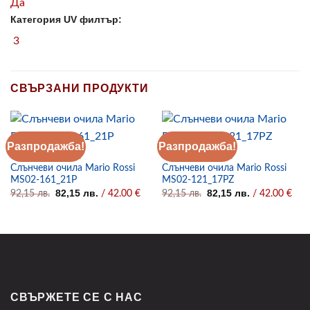
Да
Категория UV филтър:
3
СВЪРЗАНИ ПРОДУКТИ
Разпродажба!
Разпродажба!
СЛЪНЧЕВИ ОЧИЛА
СЛЪНЧЕВИ ОЧИЛА
Слънчеви очила Mario Rossi
Слънчеви очила Mario Rossi
MS02-161_21P
MS02-121_17PZ
Original
Текущата
Original
Текущата
82,15
лв.
82,15
лв.
92,15
лв.
/ 42.00 €
92,15
лв.
/ 42.00 €
price
цена
price
цена
was:
е:
was:
е:
92,15 лв..
82,15 лв..
92,15 лв..
82,15 лв..
СВЪРЖЕТЕ СЕ С НАС