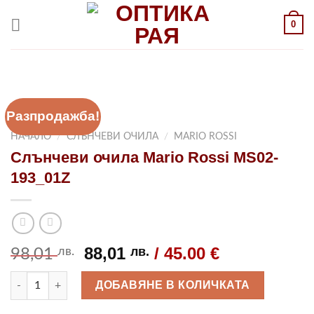
Към
0
съдържанието
Разпродажба!
НАЧАЛО
/
СЛЪНЧЕВИ ОЧИЛА
/
MARIO ROSSI
Слънчеви очила Mario Rossi MS02-
193_01Z
Original
Текущата
88,01
/ 45.00 €
лв.
лв.
98,01
price
цена
количество за Слънчеви очила Mario Rossi MS02-193_01Z
was:
е:
ДОБАВЯНЕ В КОЛИЧКАТА
98,01 лв..
88,01 лв..