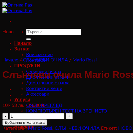
Към
съдържанието
Търсене
Ново
за:
Начало
За нас
Кои сме ние
Начало
/
СЛЪНЧЕВИ ОЧИЛА
/
Mario Rossi
Контакти
ПРОДУКТИ
Слънчеви очила
Слънчеви очила Mario Ros
Диоптрични рамки
Диоптрични стъкла
Контактни лещи
Аксесоари
Услуги
109,53
лв.
/ 56.00 €
ОЧЕН ПРЕГЛЕД
КОМПЮТЪРЕН ТЕСТ НА ЗРЕНИЕТО
количество
Магазини
за
Добавяне в количката
Слънчеви
Влизане
Категории:
Mario Rossi
,
СЛЪНЧЕВИ ОЧИЛА
Етикет:
НОВО
очила