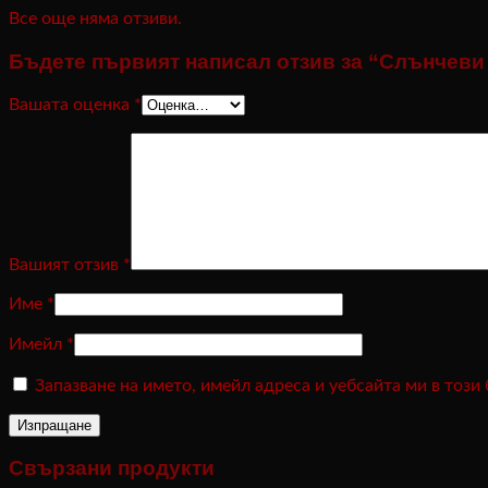
Все още няма отзиви.
Бъдете първият написал отзив за “Слънчеви
Вашата оценка
*
Вашият отзив
*
Име
*
Имейл
*
Запазване на името, имейл адреса и уебсайта ми в този
Свързани продукти