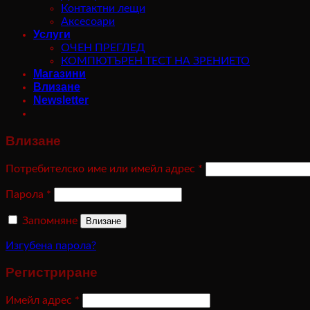
Контактни лещи
Аксесоари
Услуги
ОЧЕН ПРЕГЛЕД
КОМПЮТЪРЕН ТЕСТ НА ЗРЕНИЕТО
Магазини
Влизане
Newsletter
Влизане
Потребителско име или имейл адрес
*
Парола
*
Запомняне
Влизане
Изгубена парола?
Регистриране
Имейл адрес
*