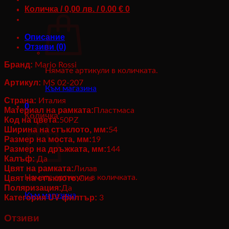
Mario
Количка /
0,00
лв.
/ 0.00 €
0
Rossi
MS02-
Описание
207_50PZ
Отзиви (0)
Бранд:
Mario Rossi
Нямате артикули в количката.
Артикул:
MS 02-207
Към магазина
Страна:
Италия
0
Материал на рамката:
Пластмаса
Количка
Код на цвета:
50
PZ
Ширина на стъклото, мм:
54
Размер на моста, мм:
19
Размер на дръжката, мм:
144
Калъф:
Да
Цвят на рамката:
Лилав
Нямате артикули в количката.
Цвят на стъклото:
Сив
Поляризация:
Да
Към магазина
Категория UV филтър:
3
Отзиви