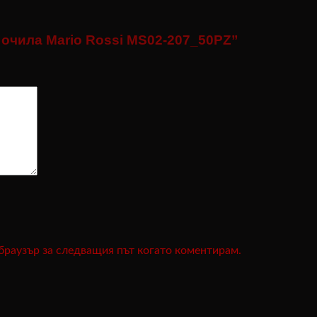
 очила Mario Rossi MS02-207_50PZ”
 браузър за следващия път когато коментирам.