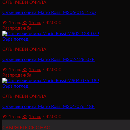
СЛЪНЧЕВИ ОЧИЛА
Слънчеви очила Mario Rossi MS06-015_17pz
Original
Текущата
92,15
лв.
82,15
лв.
/ 42.00 €
price
цена
Разпродажба!
was:
е:
92,15 лв..
82,15 лв..
Бърз поглед
СЛЪНЧЕВИ ОЧИЛА
Слънчеви очила Mario Rossi MS02-128_07P
Original
Текущата
92,15
лв.
82,15
лв.
/ 42.00 €
price
цена
Разпродажба!
was:
е:
92,15 лв..
82,15 лв..
Бърз поглед
СЛЪНЧЕВИ ОЧИЛА
Слънчеви очила Mario Rossi MS04-076_18P
Original
Текущата
92,15
лв.
82,15
лв.
/ 42.00 €
price
цена
was:
е:
СВЪРЖЕТЕ СЕ С НАС