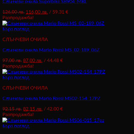
Слънчеви очила Superbike SB904_MBL
Original
Текущата
126,00
лв.
116,00
лв.
/ 59.31 €
price
цена
Разпродажба!
was:
е:
126,00 лв..
116,00 лв..
Бърз поглед
СЛЪНЧЕВИ ОЧИЛА
Слънчеви очила Mario Rossi MS_02-189_06Z
Original
Текущата
97,00
лв.
87,00
лв.
/ 44.48 €
price
цена
Разпродажба!
was:
е:
97,00 лв..
87,00 лв..
Бърз поглед
СЛЪНЧЕВИ ОЧИЛА
Слънчеви очила Mario Rossi MS02-154_17PZ
Original
Текущата
92,15
лв.
82,15
лв.
/ 42.00 €
price
цена
Разпродажба!
was:
е:
92,15 лв..
82,15 лв..
Бърз поглед