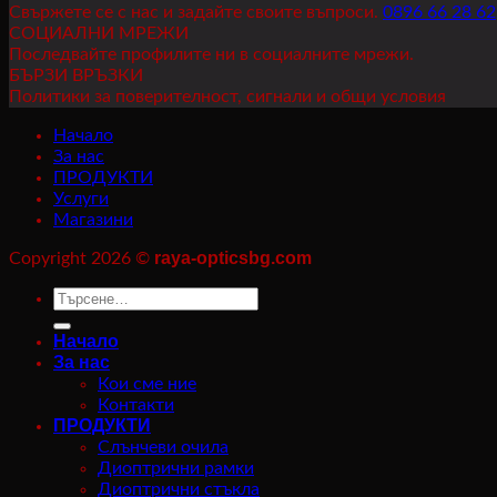
92,15 лв..
82,15 лв..
Свържете се с нас и задайте своите въпроси.
0896 66 28 62
СОЦИАЛНИ МРЕЖИ
Последвайте профилите ни в социалните мрежи.
БЪРЗИ ВРЪЗКИ
Политики за поверителност, сигнали и общи условия
Начало
За нас
ПРОДУКТИ
Услуги
Магазини
raya-opticsbg.com
Copyright 2026 ©
Търсене
за:
Начало
За нас
Кои сме ние
Контакти
ПРОДУКТИ
Слънчеви очила
Диоптрични рамки
Диоптрични стъкла