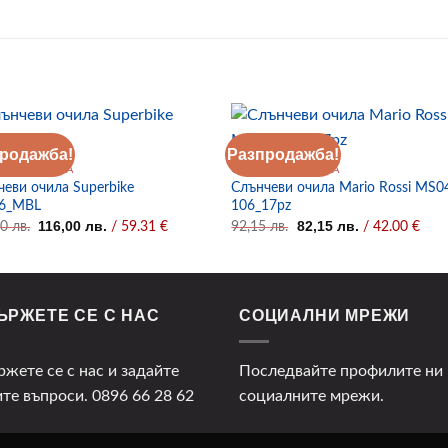
родажба!
Разпродажба!
ЧЕВИ ОЧИЛА
СЛЪНЧЕВИ ОЧИЛА
чеви очила Superbike
Слънчеви очила Mario Rossi MS0
6_MBL
106_17pz
Original
Текущата
Original
Текущата
116,00
лв.
82,15
лв.
00
лв.
/ 59.31 €
92,15
лв.
/ 42.00 €
price
цена
price
цена
was:
е:
was:
е:
126,00 лв..
116,00 лв..
92,15 лв..
82,15 лв..
ЪРЖЕТЕ СЕ С НАС
СОЦИАЛНИ МРЕЖИ
ржете се с нас и задайте
Последвайте профилите ни 
ите въпроси.
0896 66 28 62
социалните мрежи.