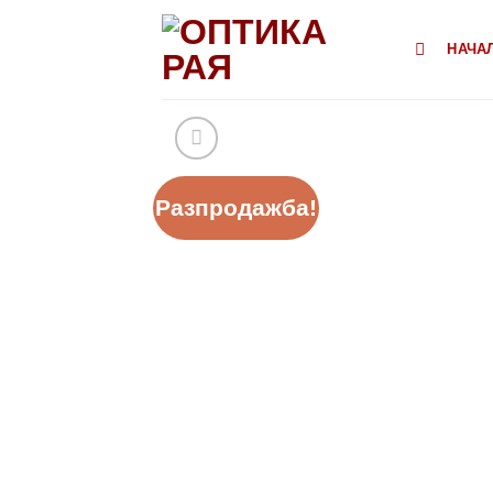
Към
съдържанието
НАЧА
Разпродажба!