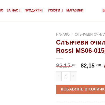
ЛО
ЗА НАС
ПРОДУКТИ
УСЛУГИ
МАГАЗИНИ
В
НАЧАЛО
/
СЛЪНЧЕВИ ОЧИЛ
Слънчеви очил
Rossi MS06-015
Original
82,15
лв.
лв.
92,15
price
количество за Слънчеви очил
was:
е
92,15 лв.
8
ДОБАВЯНЕ В КОЛИЧК