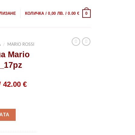
0
ЛИЗАНЕ
КОЛИЧКА /
0,00
ЛВ.
/ 0.00 €
А
/
MARIO ROSSI
а Mario
_17pz
Текущата
/ 42.00 €
цена
а Mario Rossi MS06-015_17pz
:
.
2,15 лв..
АТА