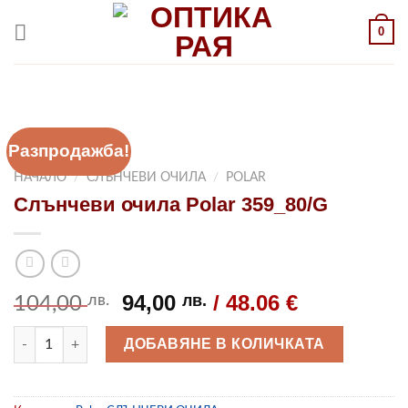
Към
0
съдържанието
Разпродажба!
НАЧАЛО
/
СЛЪНЧЕВИ ОЧИЛА
/
POLAR
Слънчеви очила Polar 359_80/G
Original
Текущата
94,00
/ 48.06 €
лв.
лв.
104,00
price
цена
количество за Слънчеви очила Polar 359_80/G
was:
е:
ДОБАВЯНЕ В КОЛИЧКАТА
104,00 лв..
94,00 лв..