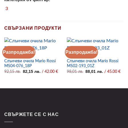
3
СВЪРЗАНИ ПРОДУКТИ
Разпродажба!
Разпродажба!
СЛЪНЧЕВИ ОЧИЛА
СЛЪНЧЕВИ ОЧИЛА
Слънчеви очила Mario Rossi
Слънчеви очила Mario Rossi
MS04-076_18P
MS02-193_01Z
Original
Текущата
Original
Текущата
82,15
лв.
88,01
лв.
92,15
лв.
/ 42.00 €
98,01
лв.
/ 45.00 €
price
цена
price
цена
was:
е:
was:
е:
92,15 лв..
82,15 лв..
98,01 лв..
88,01 лв..
СВЪРЖЕТЕ СЕ С НАС