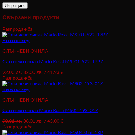
Свързани продукти
Разпродажба!
Бърз поглед
СЛЪНЧЕВИ ОЧИЛА
Слънчеви очила Mario Rossi MS_01-522_17PZ
Original
Текущата
92,00
лв.
82,00
лв.
/ 41.93 €
price
цена
Разпродажба!
was:
е:
92,00 лв..
82,00 лв..
Бърз поглед
СЛЪНЧЕВИ ОЧИЛА
Слънчеви очила Mario Rossi MS02-193_01Z
Original
Текущата
98,01
лв.
88,01
лв.
/ 45.00 €
price
цена
Разпродажба!
was:
е: