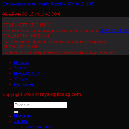
Слънчеви очила Mario Rossi MS06-013_18Z
Original
Текущата
92,15
лв.
82,15
лв.
/ 42.00 €
price
цена
was:
е:
СВЪРЖЕТЕ СЕ С НАС
92,15 лв..
82,15 лв..
Свържете се с нас и задайте своите въпроси.
0896 66 28 62
СОЦИАЛНИ МРЕЖИ
Последвайте профилите ни в социалните мрежи.
БЪРЗИ ВРЪЗКИ
Политики за поверителност, сигнали и общи условия
Начало
За нас
ПРОДУКТИ
Услуги
Магазини
raya-opticsbg.com
Copyright 2026 ©
Търсене
за:
Начало
За нас
Кои сме ние