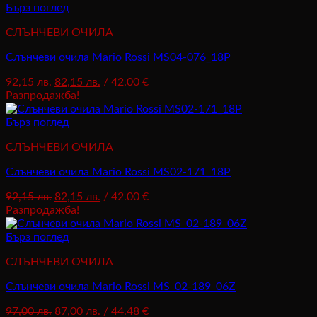
98,01 лв..
88,01 лв..
Бърз поглед
СЛЪНЧЕВИ ОЧИЛА
Слънчеви очила Mario Rossi MS04-076_18P
Original
Текущата
92,15
лв.
82,15
лв.
/ 42.00 €
price
цена
Разпродажба!
was:
е:
92,15 лв..
82,15 лв..
Бърз поглед
СЛЪНЧЕВИ ОЧИЛА
Слънчеви очила Mario Rossi MS02-171_18P
Original
Текущата
92,15
лв.
82,15
лв.
/ 42.00 €
price
цена
Разпродажба!
was:
е:
92,15 лв..
82,15 лв..
Бърз поглед
СЛЪНЧЕВИ ОЧИЛА
Слънчеви очила Mario Rossi MS_02-189_06Z
Original
Текущата
97,00
лв.
87,00
лв.
/ 44.48 €