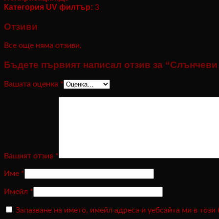
Категория UV филтър:
3
Отзиви
Все още няма отзиви.
Бъдете първият написал отзив за “Слънчеви 
Вашата оценка
*
Вашият отзив
*
Име
*
Имейл
*
Запазване на името, имейл адреса и уебсайта ми в този