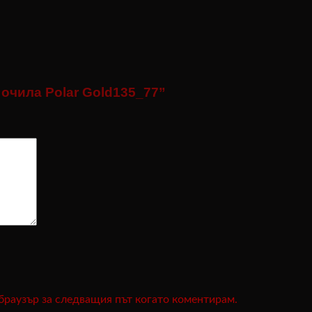
очила Polar Gold135_77”
 браузър за следващия път когато коментирам.