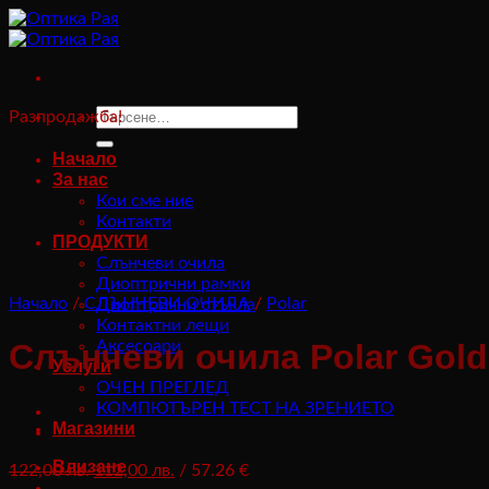
Към
съдържанието
Търсене
Разпродажба!
за:
Начало
За нас
Кои сме ние
Контакти
ПРОДУКТИ
Слънчеви очила
Диоптрични рамки
Начало
/
СЛЪНЧЕВИ ОЧИЛА
/
Polar
Диоптрични стъкла
Контактни лещи
Аксесоари
Слънчеви очила Polar Gol
Услуги
ОЧЕН ПРЕГЛЕД
КОМПЮТЪРЕН ТЕСТ НА ЗРЕНИЕТО
Магазини
Влизане
Original
Текущата
122,00
лв.
112,00
лв.
/ 57.26 €