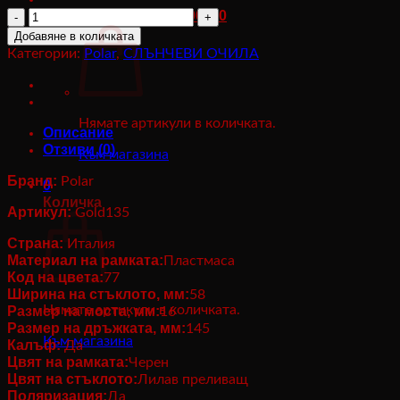
price
цена
количество
Количка /
0,00
лв.
/ 0.00 €
0
was:
е:
за
122,00 лв..
112,00 лв..
Добавяне в количката
Слънчеви
Категории:
Polar
,
СЛЪНЧЕВИ ОЧИЛА
очила
Polar
Gold135_77
Нямате артикули в количката.
Описание
Отзиви (0)
Към магазина
Бранд:
Polar
0
Количка
Артикул:
Gold135
Страна:
Италия
Материал на рамката:
Пластмаса
Код на цвета:
77
Ширина на стъклото, мм:
58
Нямате артикули в количката.
Размер на моста, мм:
16
Размер на дръжката, мм:
145
Към магазина
Калъф:
Да
Цвят на рамката:
Черен
Цвят на стъклото:
Лилав преливащ
Поляризация:
Да