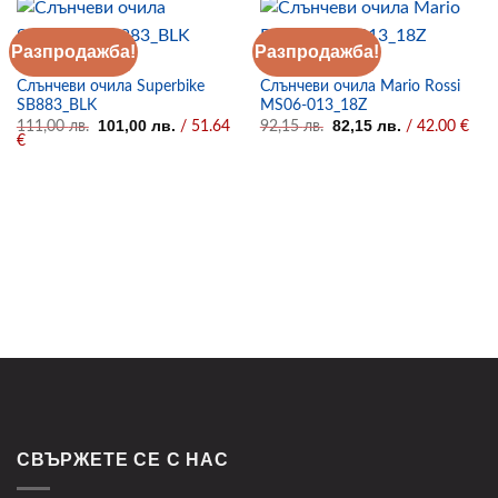
Разпродажба!
Разпродажба!
СЛЪНЧЕВИ ОЧИЛА
СЛЪНЧЕВИ ОЧИЛА
Слънчеви очила Superbike
Слънчеви очила Mario Rossi
SB883_BLK
MS06-013_18Z
Original
Текущата
Original
Текущата
101,00
лв.
82,15
лв.
111,00
лв.
/ 51.64
92,15
лв.
/ 42.00 €
price
цена
price
цена
€
was:
е:
was:
е:
111,00 лв..
101,00 лв..
92,15 лв..
82,15 лв..
СВЪРЖЕТЕ СЕ С НАС